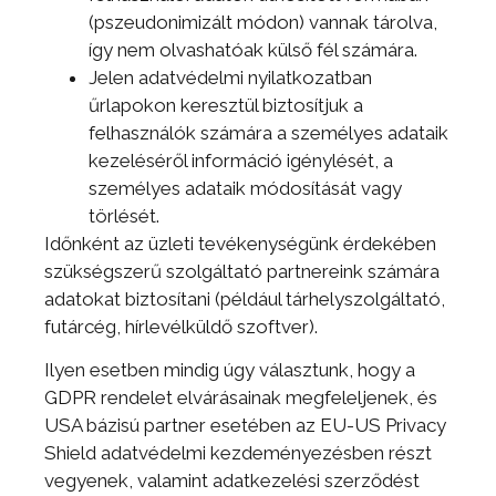
(pszeudonimizált módon) vannak tárolva,
így nem olvashatóak külső fél számára.
Jelen adatvédelmi nyilatkozatban
űrlapokon keresztül biztosítjuk a
felhasználók számára a személyes adataik
kezeléséről információ igénylését, a
személyes adataik módosítását vagy
törlését.
Időnként az üzleti tevékenységünk érdekében
szükségszerű szolgáltató partnereink számára
adatokat biztosítani (például tárhelyszolgáltató,
futárcég, hírlevélküldő szoftver).
Ilyen esetben mindig úgy választunk, hogy a
GDPR rendelet elvárásainak megfeleljenek, és
USA bázisú partner esetében az EU-US Privacy
Shield adatvédelmi kezdeményezésben részt
vegyenek, valamint adatkezelési szerződést