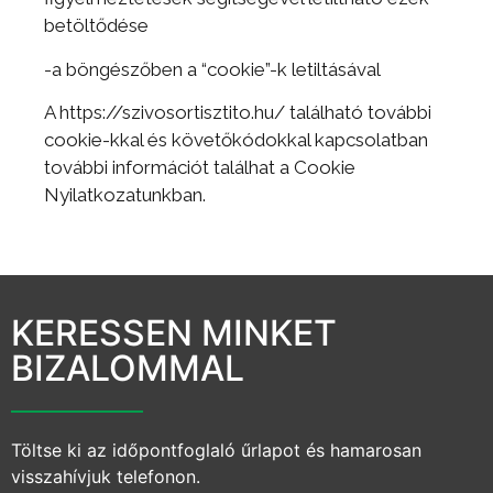
betöltődése
-a böngészőben a “cookie”-k letiltásával
A https://szivosortisztito.hu/ található további
cookie-kkal és követőkódokkal kapcsolatban
további információt találhat a Cookie
Nyilatkozatunkban.
KERESSEN MINKET
BIZALOMMAL
Töltse ki az időpontfoglaló űrlapot és hamarosan
visszahívjuk telefonon.