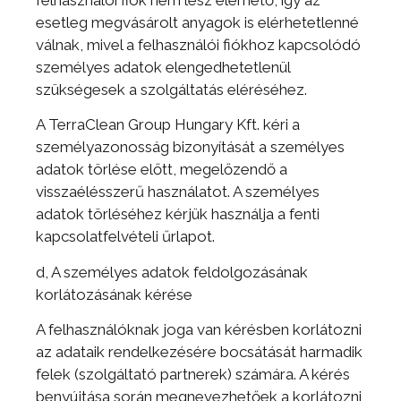
felhasználói fiók nem lesz elérhető, így az
esetleg megvásárolt anyagok is elérhetetlenné
válnak, mivel a felhasználói fiókhoz kapcsolódó
személyes adatok elengedhetetlenül
szükségesek a szolgáltatás eléréséhez.
A TerraClean Group Hungary Kft. kéri a
személyazonosság bizonyítását a személyes
adatok törlése előtt, megelőzendő a
visszaélésszerű használatot. A személyes
adatok törléséhez kérjük használja a fenti
kapcsolatfelvételi űrlapot.
d, A személyes adatok feldolgozásának
korlátozásának kérése
A felhasználóknak joga van kérésben korlátozni
az adataik rendelkezésére bocsátását harmadik
felek (szolgáltató partnerek) számára. A kérés
benyújtása során megnevezhetőek a korlátozni