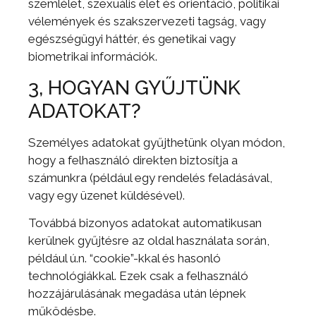
szemlélet, szexuális élet és orientáció, politikai
vélemények és szakszervezeti tagság, vagy
egészségügyi háttér, és genetikai vagy
biometrikai információk.
3, HOGYAN GYŰJTÜNK
ADATOKAT?
Személyes adatokat gyűjthetünk olyan módon,
hogy a felhasználó direkten biztosítja a
számunkra (például egy rendelés feladásával,
vagy egy üzenet küldésével).
Továbbá bizonyos adatokat automatikusan
kerülnek gyűjtésre az oldal használata során,
például ú.n. “cookie”-kkal és hasonló
technológiákkal. Ezek csak a felhasználó
hozzájárulásának megadása után lépnek
működésbe.