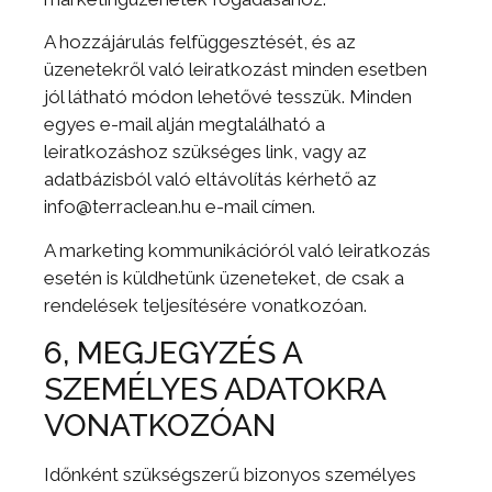
A hozzájárulás felfüggesztését, és az
üzenetekről való leiratkozást minden esetben
jól látható módon lehetővé tesszük. Minden
egyes e-mail alján megtalálható a
leiratkozáshoz szükséges link, vagy az
adatbázisból való eltávolítás kérhető az
info@terraclean.hu e-mail címen.
A marketing kommunikációról való leiratkozás
esetén is küldhetünk üzeneteket, de csak a
rendelések teljesítésére vonatkozóan.
6, MEGJEGYZÉS A
SZEMÉLYES ADATOKRA
VONATKOZÓAN
Időnként szükségszerű bizonyos személyes