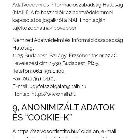
Adatvédelmi és Információszabadság Hatóság
(NAIH). A felhasználók az adatvédelemmel
kapcsolatos jogaikról a NAIH honlapján
tájékozódhatnak bővebben.
Nemzeti Adatvédelmi és Információszabadság
Hatóság,
1125 Budapest, Szilágyi Erzsébet fasor 22/C.,
Levelezési cím: 1530 Budapest, Pf.: 5.,
Telefon: 06.1.391.1400,
Fax: 06.1.391.1410,
E-mail: ugyfelszolgalat@naih.hu
Honlap: http://www.naih.hu
9, ANONIMIZÁLT ADATOK
ÉS “COOKIE-K”
A https://szivosortisztito.hu/ oldalon, e-mail