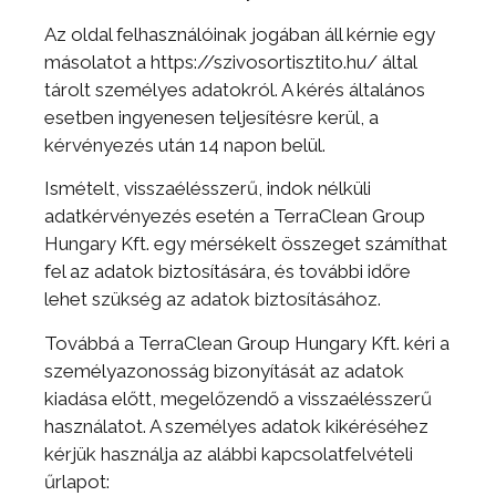
Az oldal felhasználóinak jogában áll kérnie egy
másolatot a https://szivosortisztito.hu/ által
tárolt személyes adatokról. A kérés általános
esetben ingyenesen teljesítésre kerül, a
kérvényezés után 14 napon belül.
Ismételt, visszaélésszerű, indok nélküli
adatkérvényezés esetén a TerraClean Group
Hungary Kft. egy mérsékelt összeget számíthat
fel az adatok biztosítására, és további időre
lehet szükség az adatok biztosításához.
Továbbá a TerraClean Group Hungary Kft. kéri a
személyazonosság bizonyítását az adatok
kiadása előtt, megelőzendő a visszaélésszerű
használatot. A személyes adatok kikéréséhez
kérjük használja az alábbi kapcsolatfelvételi
űrlapot: