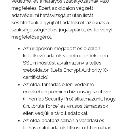
védelme, és a hatályos szabályozásnak való
megfelelés. Ezért az oldalon végzett
adatvédelmi hatásvizsgálat után listát
készítettünk a gyűjtött adatokról, azoknak a
szükségességéről és jogalapjáról, és törvényi
megfelelőségéről.
Az űrlapokon megadott és oldalon
keletkező adatok védelme érdekében
SSL minősítést alkalmazunk a teljes
weboldalon (Let’s Encrypt Authority X3
certifikáció).
Az oldal támadás elleni védelme
érdekében prémium biztonsági szoftvert
(iThemes Security Pro) alkalmazunk, hogy
ú.n. „brute force” és vírusos támadások
ellen védjük a tárolt adatokat.
Az oldal adatbázisaiban a vásárlási és
felhasználói adatok titkosított formában