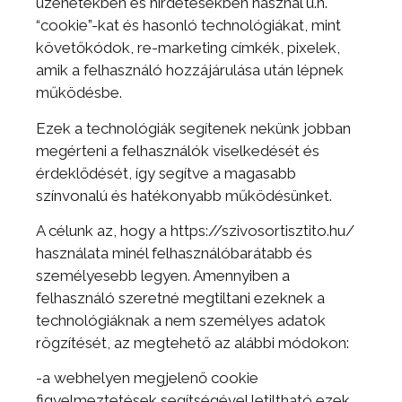
üzenetekben és hirdetésekben használ ú.n.
“cookie”-kat és hasonló technológiákat, mint
követőkódok, re-marketing címkék, pixelek,
amik a felhasználó hozzájárulása után lépnek
működésbe.
Ezek a technológiák segítenek nekünk jobban
megérteni a felhasználók viselkedését és
érdeklődését, így segítve a magasabb
színvonalú és hatékonyabb működésünket.
A célunk az, hogy a https://szivosortisztito.hu/
használata minél felhasználóbarátabb és
személyesebb legyen. Amennyiben a
felhasználó szeretné megtiltani ezeknek a
technológiáknak a nem személyes adatok
rögzítését, az megtehető az alábbi módokon:
-a webhelyen megjelenő cookie
figyelmeztetések segítségével letiltható ezek