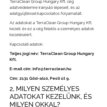
TerraClean Group Hungary Kft. cég
adatvédelemre irányuló lépéseit, és az
adatgyűjtéssel kapcsolatos folyamatait.
Az adatokat a TerraClean Group Hungary Kft.
kezeli, és ez a cég felelős a személyes adatok
kezeléséért.
Kapcsolati adatok:
Teljes jogi név: TerraClean Group Hungary
Kft.
E-mail cím: info@terraclean.hu
Cím: 2131 Göd-alsó, Pesti út 9.
2, MILYEN SZEMÉLYES
ADATOKAT KEZELÜNK, ÉS
MILYEN OKKAL?